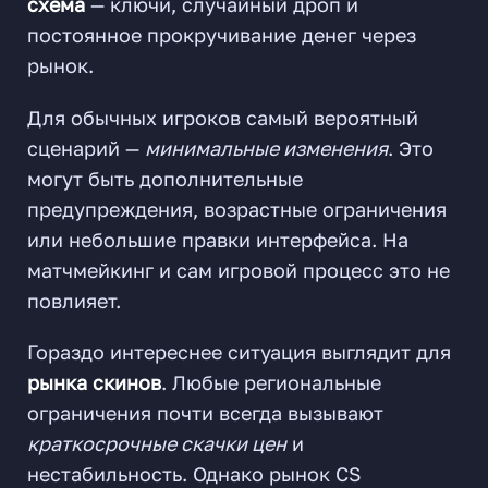
схема
— ключи, случайный дроп и
постоянное прокручивание денег через
рынок.
Для обычных игроков самый вероятный
сценарий —
минимальные изменения
. Это
могут быть дополнительные
предупреждения, возрастные ограничения
или небольшие правки интерфейса. На
матчмейкинг и сам игровой процесс это не
повлияет.
Гораздо интереснее ситуация выглядит для
рынка скинов
. Любые региональные
ограничения почти всегда вызывают
краткосрочные скачки цен
и
нестабильность. Однако рынок CS